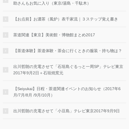
助さんもお気に入り（東京/湯島・千駄木）
【お点前】お濃茶（風炉）表千家流｜３ステップ覚え書き
茶道関連【東京】美術館・博物館まとめ2017
【茶道体験】茶道体験・茶会に行くときの服装・持ち物は？
出川哲朗の充電させて「石垣島ぐるっと一周SP」テレビ東京
2017年9月2日＋石垣焼窯元
【Seiyukai】日程・茶道関連イベントのお知らせ（2017年6
月/7月/8月 /9月/10月）
出川哲朗の充電させて「小豆島」テレビ東京2017年9月9日