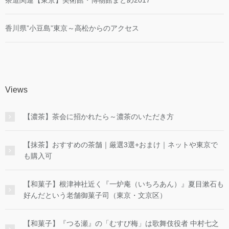
香川県”小豆島”東京～高松からのアクセス
Views
【濃茶】茶会に招かれたら～濃茶のいただき方
【抹茶】おすすめの茶舗｜厳選3選+おまけ｜ネットや東京で
も購入可
【和菓子】根津神社近く『一炉庵（いちろあん）』夏目漱石も
好んだという老舗御菓子司（東京・文京区）
【和菓子】『つる瀬』の「むすび梅」は歌舞伎役者 中村七之