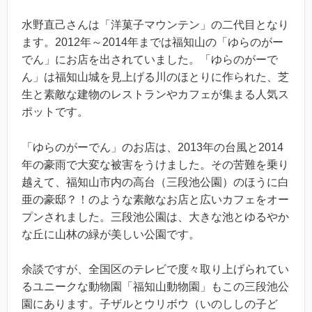
水野直己さんは「洋菓子マウンテン」の二代目となり
ます。2012年～2014年までは福知山の「ゆらのがー
でん」にお店を出されていました。「ゆらのがーで
ん」は福知山城を見上げる川のほとりに作られた、芝
生と素敵な建物のレストランやカフェが集まる人気ス
ポットです。
「ゆらのがーでん」のお店は、2013年の台風と2014
年の豪雨で大変な被害をうけました。その苦難を乗り
越えて、福知山市内の高台（三段池公園）のほうに白
亜の豪邸？！のような素敵なお店と広いカフェをオー
プンされました。三段池公園は、大きな池とゆるやか
な丘に山林の緑が美しい公園です。
余談ですが、全国区のテレビで度々取り上げられてい
るユニークな動物園「福知山動物園」もこの三段池公
園にあります。子ザルとウリボウ（いのししの子ど