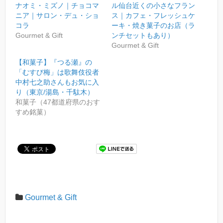
t
有
l
ナオミ・ミズノ｜チョコマ
ル仙台近くの小さなフラン
e
す
e
r
る
+
ニア｜サロン・デュ・ショ
ス｜カフェ・フレッシュケ
で
に
で
共
は
共
コラ
ーキ・焼き菓子のお店（ラ
有
ク
有
Gourmet & Gift
ンチセットもあり）
(
リ
(
新
ッ
新
Gourmet & Gift
し
ク
し
い
し
い
ウ
て
ウ
【和菓子】『つる瀬』の
ィ
く
ィ
「むすび梅」は歌舞伎役者
ン
だ
ン
ド
さ
ド
中村七之助さんもお気に入
ウ
い
ウ
で
(
で
り（東京/湯島・千駄木）
開
新
開
和菓子（47都道府県のおす
き
し
き
ま
い
ま
すめ銘菓）
す
ウ
す
)
ィ
)
ン
ド
ウ
で
開
き
ま
す
)
Gourmet & Gift