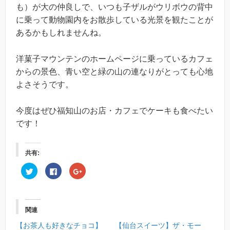
も）が大の仲良しで、いつも子ザルがウリボウの背中
に乗って動物園内をお散歩している光景を観たことが
あるかもしれませんね。
洋菓子マウンテンのホームページに乗っているカフェ
からの景色、青い空と緑の山の連なりがとっても心地
よさそうです。
今度はぜひ福知山のお店・カフェでケーキも食べたい
です！
共有:
ク
F
ク
リ
a
リ
ッ
c
ッ
ク
e
ク
し
b
し
て
o
て
T
o
G
関連
w
k
o
i
で
o
t
共
g
【お茶人も好きなチョコ】
【仙台スイーツ】ザ・モー