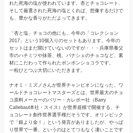
れた死海の塩が使われています。杏とチョコレート、
そして厳選された死海の塩とくれば、想像するだけで
も、豊かな香りがただよってきます。
「杏と塩」チョコの他にも、今年の「コレクション
2017」という10個入りのセットもあります。今年の
セットはまだ開けていないのですが・・・兵庫県養父
市のハチミツや抹茶、桃、パナシェのチョコなど、素
材にこだわって作られたボンボンショコラです。
一粒ひとつぶ大切にいただきます。
ナオミ・ミズノさんが世界チャンピオンになった、ワ
ールドチョコレートマスターズとは、世界最大のチョ
コ原料メーカーのバリー・カレボー社（Barry
Callebaut本社・スイス）が世界規模で開催する、チ
ョコレート創作世界選手権だそうです。オリンピック
で「銀より金！」という発言がありましたが、やっぱ
り世界で一番、というのはとてつもなく凄いことです