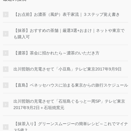
【お点前】お濃茶（風炉）表千家流｜３ステップ覚え書き
【抹茶】おすすめの茶舗｜厳選3選+おまけ｜ネットや東京で
も購入可
【濃茶】茶会に招かれたら～濃茶のいただき方
出川哲朗の充電させて「小豆島」テレビ東京2017年9月9日
【直島】ベネッセハウスに泊まる東京からの旅行スケジュール
出川哲朗の充電させて「石垣島ぐるっと一周SP」テレビ東京
2017年9月2日＋石垣焼窯元
【抹茶入り】グリーンスムージーの簡単レシピ～これでマイナ
ス5歳？