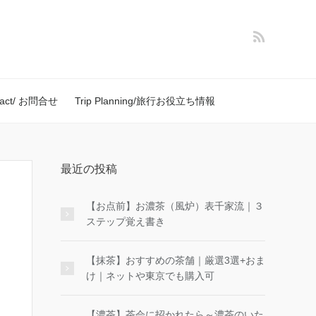
tact/ お問合せ
Trip Planning/旅行お役立ち情報
最近の投稿
【お点前】お濃茶（風炉）表千家流｜３
ステップ覚え書き
【抹茶】おすすめの茶舗｜厳選3選+おま
け｜ネットや東京でも購入可
【濃茶】茶会に招かれたら～濃茶のいた