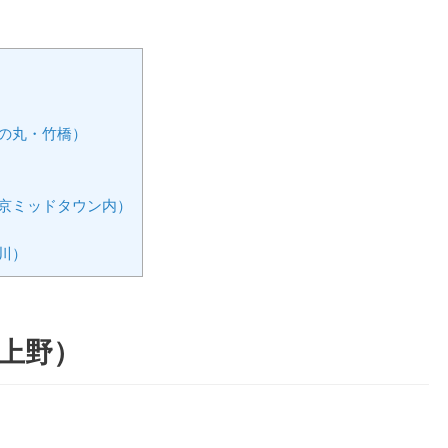
の丸・竹橋）
京ミッドタウン内）
川）
上野）