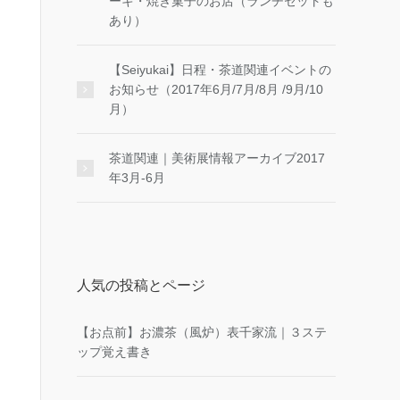
ーキ・焼き菓子のお店（ランチセットも
あり）
【Seiyukai】日程・茶道関連イベントの
お知らせ（2017年6月/7月/8月 /9月/10
月）
茶道関連｜美術展情報アーカイブ2017
年3月-6月
人気の投稿とページ
【お点前】お濃茶（風炉）表千家流｜３ステ
ップ覚え書き