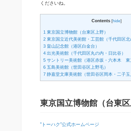
くださいね。
Contents
[
hide
]
1
東京国立博物館（台東区上野）
2
東京国立近代美術館・工芸館（千代田区北
3
畠山記念館（港区白金台）
4
出光美術館（千代田区丸の内・日比谷）
5
サントリー美術館（港区赤坂・六本木 東
6
五島美術館（世田谷区上野毛）
7
静嘉堂文庫美術館（世田谷区岡本・二子玉
東京国立博物館（台東区
”トーハク”公式ホームページ