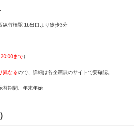
1
線竹橋駅 1b出口より徒歩3分
0:00まで
）
り異なる
ので、詳細は各企画展のサイトで要確認。
示替期間、年末年始
）