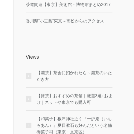
茶道関連【東京】美術館・博物館まとめ2017
香川県”小豆島”東京～高松からのアクセス
Views
【濃茶】茶会に招かれたら～濃茶のいた
だき方
【抹茶】おすすめの茶舗｜厳選3選+おま
け｜ネットや東京でも購入可
【和菓子】根津神社近く『一炉庵（いち
ろあん）』夏目漱石も好んだという老舗
御菓子司（東京・文京区）